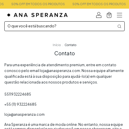
OS
50% OFF EM TODOS OS PRODUTOS
50% OFF EM TODOS OS PRODUTOS
0
Início
.
Contato
Contato
Para uma experiência de atendimento premium, entre em contato
conosco pelo email
loja@anasperanza.com
. Nossa equipe altamente
qualificada está à sua disposição para ajudá-lo(a) em qualquer
questão relacionada aos nossos produtos e serviços.
5511932224685
+55 (11) 932224685
loja@anasperanza.com
Ana Speranza é uma marca de moda online. No entanto, nossa equipe
está sempre disponível para ajudar você em nosso showroom, site e